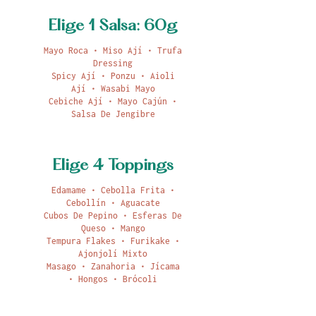
Elige 1 Salsa: 60g
Mayo Roca • Miso Ají • Trufa
Dressing
Spicy Ají • Ponzu • Aioli
Ají • Wasabi Mayo
Cebiche Ají • Mayo Cajún •
Salsa De Jengibre
Elige 4 Toppings
Edamame • Cebolla Frita •
Cebollín • Aguacate
Cubos De Pepino • Esferas De
Queso • Mango
Tempura Flakes • Furikake •
Ajonjolí Mixto
Masago • Zanahoria • Jícama
• Hongos • Brócoli